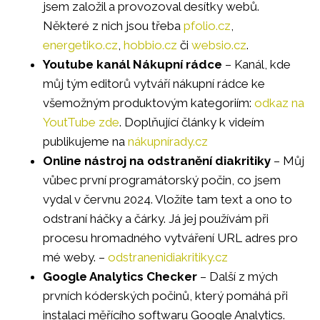
jsem založil a provozoval desítky webů.
Některé z nich jsou třeba
pfolio.cz
,
energetiko.cz
,
hobbio.cz
či
websio.cz
.
Youtube kanál Nákupní rádce
– Kanál, kde
můj tým editorů vytváří nákupní rádce ke
všemožným produktovým kategoriím:
odkaz na
YoutTube zde
. Doplňující články k videím
publikujeme na
nákupnírady.cz
Online nástroj na odstranění diakritiky
– Můj
vůbec první programátorský počin, co jsem
vydal v červnu 2024. Vložíte tam text a ono to
odstraní háčky a čárky. Já jej používám při
procesu hromadného vytváření URL adres pro
mé weby. –
odstranenidiakritiky.cz
Google Analytics Checker
– Další z mých
prvních kóderských počinů, který pomáhá při
instalaci měřícího softwaru Google Analytics.