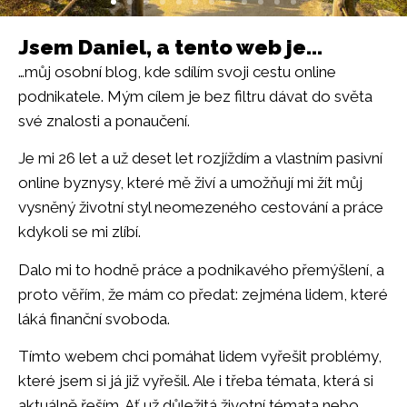
Jsem Daniel, a tento web je...
Inspiraci čerpám
…můj osobní blog, kde sdílím svoji cestu online
cestováním
podnikatele. Mým cílem je bez filtru dávat do světa
své znalosti a ponaučení.
Je mi 26 let a už deset let rozjíždím a vlastním pasivní
online byznysy, které mě živí a umožňují mi žít můj
vysněný životní styl neomezeného cestování a práce
kdykoli se mi zlíbí.
Dalo mi to hodně práce a podnikavého přemýšlení, a
proto věřím, že mám co předat: zejména lidem, které
láká finanční svoboda.
Tímto webem chci pomáhat lidem vyřešit problémy,
které jsem si já již vyřešil. Ale i třeba témata, která si
aktuálně řeším. Ať už důležitá životní témata nebo