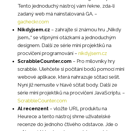
Tento jednoduchý nástroj vám řekne, zda-li
zadaný web má nainstalovaná GA. –
gacheckr.com
Nikdyjsem.cz
– zahrajte si známou hru „Nikdy
jsem…“ se vtipnými otázkami a jednoduchým
designem. Další ze série mini projektíků na
procvičení programování –
nikdyjsem.cz
ScrabbleCounter.com
– Pro milovníky hry
scrabble. Ulehčete si počítání bodů pomocí mini
webové aplikace, která nahrazuje sčítací sešit.
Nyní již nemusíte v hlavě sčítat body. Další ze
série mini projektíků na procvičení JavaScriptu. –
ScrabbleCounter.com
Al recenzent
– vložte URL produktu na
Heurece a tento nástroj shrne uživatelské
recenze do jednoho čtivého odstavce. Jde o