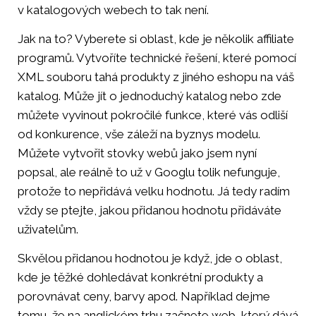
v katalogových webech to tak není.
Jak na to? Vyberete si oblast, kde je několik affiliate
programů. Vytvoříte technické řešení, které pomocí
XML souboru tahá produkty z jiného eshopu na váš
katalog. Může jít o jednoduchý katalog nebo zde
můžete vyvinout pokročilé funkce, které vás odliší
od konkurence, vše záleží na byznys modelu.
Můžete vytvořit stovky webů jako jsem nyní
popsal, ale reálně to už v Googlu tolik nefunguje,
protože to nepřidává velku hodnotu. Já tedy radím
vždy se ptejte, jakou přidanou hodnotu přidáváte
uživatelům.
Skvělou přidanou hodnotou je když, jde o oblast,
kde je těžké dohledávat konkrétní produkty a
porovnávat ceny, barvy apod. Například dejme
tomu, že na anglickém trhu začnete web, který dává