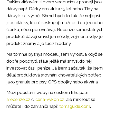
Dalším klíčovám slovem vedoucím k prodeji jsou
dárky např. Dárky pro kluka 13 let nebo Tipy na
dárky k 10. výročí. Shrnul bych to tak, že nejlepší
jsou články, které seskupují možnosti do jednoho
článku, něco porovnávají. Recenze samostatných
produktů dávají smysl jen někdy, zejména když je
produkt známý a je tudíž hledaný.
Na tomhle byznys modelu jsem vyrostl a když se
dobře podchytí, stále ještě má smysl do něj
investovat čas i peníze. Já jsem začal tak, že jsem
dělal produktová srovnání chovatelských potřeb
jako granule pro psy, GPS obojky nebo akvária.
Mezi populární weby na českém trhu patří
arecenze.cz
či
cena-vykon.cz
, ale mrknout se
můžete i do zahraničí např.
tomsguide.com
.