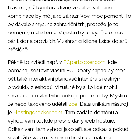
Nástroj, jež by interaktivně vizualizoval dané
kombinace by mě jako zákazníkovi moc pomohl. To
by dávalo smysl na zahraniční trh, protože je to
poměrně malé téma. V česku by to vydělalo max
pár tisíc na provizích. V zahraničí klidně tisíce dolarů
měsíčně.
Pěkně to zvládli např. v
PCpartpicker.com
, kde
pomáhají sestavit vlastní PC. Dobrý nápad by mohl
být také interaktivní plánovač interiéru s reálnými
produkty z eshopů. Vizuálně by si to lidé mohli
naskládat do vlastního pokoje podle fotky. Myslím,
že něco takového udělali
zde
. Další unikátní nástroj
je
Hostingchecker.com
. Tam zadáte doménu a
vyhodí vám to, kde přesně daný web hostuje.
Odkaz vám tam vyhodí jako affiliate odkaz a pokud
si založíte web na stejném hostingu, pak mají