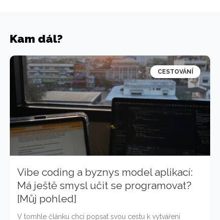
Kam dál?
CESTOVÁNÍ
Vibe coding a byznys model aplikací:
Má ještě smysl učit se programovat?
[Můj pohled]
V tomhle článku chci popsat svou cestu k vytváření