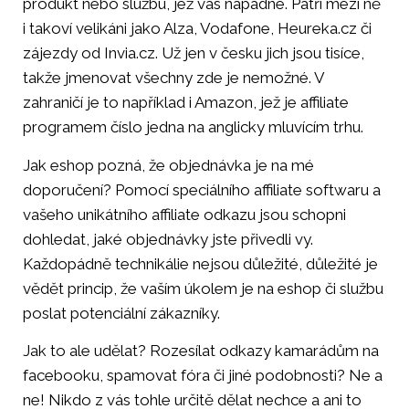
produkt nebo službu, jež vás napadne. Patří mezi ně
i takoví velikáni jako Alza, Vodafone, Heureka.cz či
zájezdy od Invia.cz. Už jen v česku jich jsou tisíce,
takže jmenovat všechny zde je nemožné. V
zahraničí je to například i Amazon, jež je affiliate
programem číslo jedna na anglicky mluvícím trhu.
Jak eshop pozná, že objednávka je na mé
doporučení? Pomocí speciálního affiliate softwaru a
vašeho unikátního affiliate odkazu jsou schopni
dohledat, jaké objednávky jste přivedli vy.
Každopádně technikálie nejsou důležité, důležité je
vědět princip, že vaším úkolem je na eshop či službu
poslat potenciální zákazníky.
Jak to ale udělat? Rozesílat odkazy kamarádům na
facebooku, spamovat fóra či jiné podobnosti? Ne a
ne! Nikdo z vás tohle určitě dělat nechce a ani to