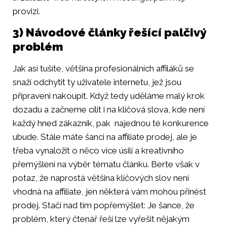
provizi.
3) Návodové články řešící palčivý
problém
Jak asi tušíte, většina profesionálních affiláků se
snaží odchytit ty uživatele internetu, jež jsou
připraveni nakoupit. Když tedy uděláme malý krok
dozadu a začneme cílit i na klíčová slova, kde není
každý hned zákazník, pak najednou té konkurence
ubude. Stále máte šanci na affiliate prodej, ale je
třeba vynaložit o něco více úsilí a kreativního
přemýšlení na výběr tématu článku. Berte však v
potaz, že naprostá většina klíčových slov není
vhodná na affiliate, jen některá vám mohou přinést
prodej. Stačí nad tím popřemýšlet: Je šance, že
problém, který čtenář řeší lze vyřešit nějakým