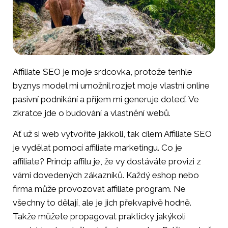
Affiliate SEO je moje srdcovka, protože tenhle
byznys model mi umožnil rozjet moje vlastní online
pasivní podnikání a příjem mi generuje doteď. Ve
zkratce jde o budování a vlastnění webů.
Ať už si web vytvoříte jakkoli, tak cílem Affiliate SEO
je vydělat pomocí affiliate marketingu. Co je
affiliate? Princip affilu je, že vy dostáváte provizi z
vámi dovedených zákazníků. Každý eshop nebo
firma může provozovat affiliate program. Ne
všechny to dělají, ale je jich překvapivě hodně.
Takže můžete propagovat prakticky jakýkoli