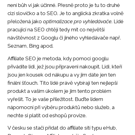
není bůh ví jak účinné. Přesně proto je tu to druhé
cizí slovíčko a to SEO. Je to anglická zkratka volně
přeložená jako
optimalizace pro vyhledávače
. Lidé
pracující na SEO chtějí tedy mít co největší
návštěvnost z Googlu či jiného vyhledávače např.
Seznam, Bing apod.
Affiliate SEO je metoda, kdy pomocí googlu
přivádíte lidi, jež jsou připraveni nakoupit. Lidi, kteří
jsou jen kousek od nákupu a vy jim dáte jen ten
finální šťouch. Tito lidé právě vybírají ten nejlepší
produkt a vaším úkolem je jim tento problém
vyřešit. To je vaše příležitost. Buďte lidem
nápomocní při výběru produktů nebo služeb, a
nechte si platit od eshopů provize.
V česku se stačí přidat do affiliate sítí typu eHub,