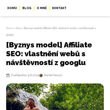
DOMŮ
BLOG
O MNĚ
KONTAKT
Domů
»
Blog
»
[Byznys model] Affiliate SEO: vlastnění webů s návštěvností z
googlu
[Byznys model] Affiliate
SEO: vlastnění webů s
návštěvností z googlu
Zveřejněno: 9.6.2024
Daniel Hanuš