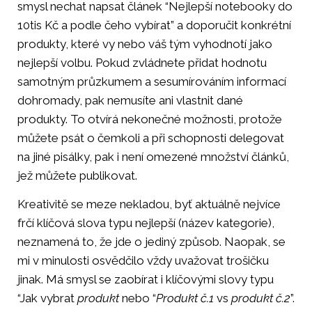
smysl nechat napsat článek “Nejlepší notebooky do
10tis Kč a podle čeho vybírat” a doporučit konkrétní
produkty, které vy nebo váš tým vyhodnotí jako
nejlepší volbu. Pokud zvládnete přidat hodnotu
samotným průzkumem a sesumírováním informací
dohromady, pak nemusíte ani vlastnit dané
produkty. To otvírá nekonečné možnosti, protože
můžete psát o čemkoli a při schopnosti delegovat
na jiné pisálky, pak i není omezené množství článků,
jež můžete publikovat.
Kreativitě se meze nekladou, byť aktuálně nejvíce
frčí klíčová slova typu nejlepší (název kategorie),
neznamená to, že jde o jediný způsob. Naopak, se
mi v minulosti osvědčilo vždy uvažovat trošičku
jinak. Má smysl se zaobírat i klíčovými slovy typu
“Jak vybrat
produkt
nebo “
Produkt č.1
vs
produkt č.2
”.