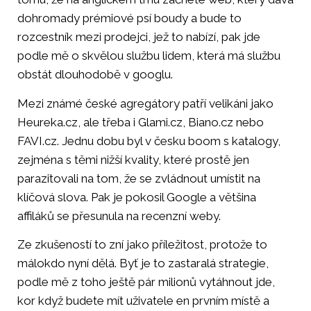
dohromady prémiové psí boudy a bude to
rozcestník mezi prodejci, jež to nabízí, pak jde
podle mě o skvělou službu lidem, která má službu
obstát dlouhodobě v googlu.
Mezi známé české agregátory patří velikáni jako
Heureka.cz, ale třeba i Glami.cz, Biano.cz nebo
FAVI.cz. Jednu dobu byl v česku boom s katalogy,
zejména s těmi nižší kvality, které prostě jen
parazitovali na tom, že se zvládnout umístit na
klíčová slova. Pak je pokosil Google a většina
affiláků se přesunula na recenzní weby.
Ze zkušeností to zní jako příležitost, protože to
málokdo nyní dělá. Byť je to zastaralá strategie,
podle mě z toho ještě pár milionů vytáhnout jde,
kor když budete mít uživatele en prvním místě a