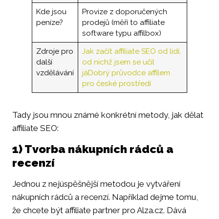
Kde jsou
Provize z doporučených
peníze?
prodejů (měří to affiliate
software typu affilbox)
Zdroje pro
Jak začít affiliate SEO od lidí,
další
od nichž jsem se učil
vzdělávání
já
Dobrý průvodce affilem
pro české prostředí
Tady jsou mnou známé konkrétní metody, jak dělat
affiliate SEO:
1) Tvorba nákupních rádců a
recenzí
Jednou z nejúspěšnější metodou je vytváření
nákupních rádců a recenzí. Například dejme tomu,
že chcete být affiliate partner pro Alza.cz. Dává