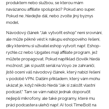
produktem nebo službou, se kterou mám
navázanou affiliate spolupráci? Pokud ano super.
Pokud ne, hledejte dál, nebo zvolte jiný byznys
model.
Návodový článek “Jak vytvořit eshop” není srovnání,
ale může pěkně vést k nákupu eshopového řešení,
díky kterému si uživatel eshop vytvoří; např. Eshop-
rychle.cz nebo Upgates mají affiliate program, jež
můžete propagovat. Pokud například člověk hledá
možnost, jak si pustit seriál na Voyo ze zahraničí,
jistě ocení váš návodový článek, který nabízí řešení
v podobě VPN. Dalším příkladem, který vám mohu
ukázat je, když někdo hledá “Jak si založit vlastní
podcast.” Tam se vám nabízí jednak doporučit
nejlepší mikrofony, ale také programy, které mu
práci podcastera ulehčí např. AI tool TimeBolt na