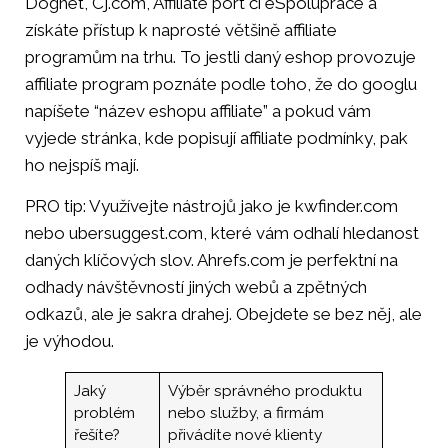
Dognet, Cj.com, Affiliate port či eSpoluprace a
získáte přístup k naprosté většině affiliate
programům na trhu. To jestli daný eshop provozuje
affiliate program poznáte podle toho, že do googlu
napíšete “název eshopu affiliate” a pokud vám
vyjede stránka, kde popisují affiliate podmínky, pak
ho nejspíš mají.
PRO tip: Využívejte nástrojů jako je kwfinder.com
nebo ubersuggest.com, které vám odhalí hledanost
daných klíčových slov. Ahrefs.com je perfektní na
odhady návštěvností jiných webů a zpětných
odkazů, ale je sakra drahej. Obejdete se bez něj, ale
je výhodou.
Jaký
Výběr správného produktu
problém
nebo služby, a firmám
řešíte?
přivádíte nové klienty