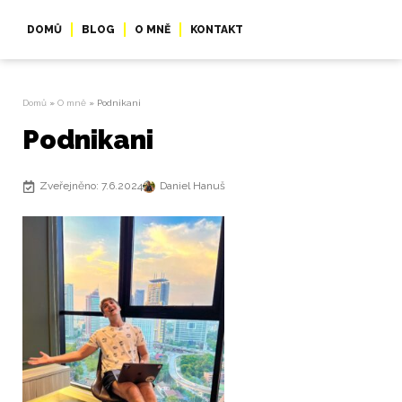
DOMŮ
BLOG
O MNĚ
KONTAKT
Domů
»
O mně
»
Podnikani
Podnikani
Zveřejněno: 7.6.2024
Daniel Hanuš