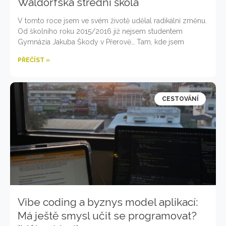
Waldorfská střední škola
V tomto roce jsem ve svém životě udělal radikální změnu.
Od školního roku 2015/2016 již nejsem studentem
Gymnázia Jakuba Škody v Přerově… Tam, kde jsem
PŘEČÍST »
CESTOVÁNÍ
Vibe coding a byznys model aplikací:
Má ještě smysl učit se programovat?