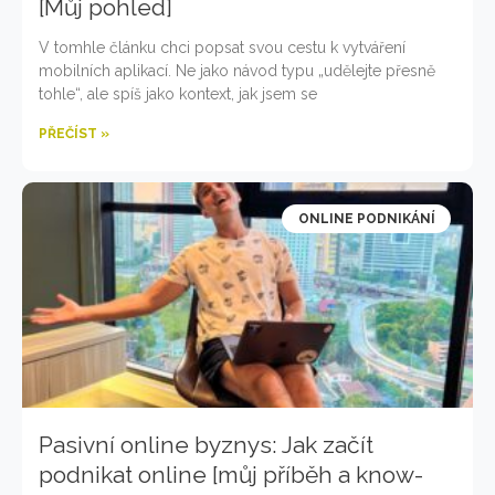
[Můj pohled]
V tomhle článku chci popsat svou cestu k vytváření
mobilních aplikací. Ne jako návod typu „udělejte přesně
tohle“, ale spíš jako kontext, jak jsem se
PŘEČÍST »
ONLINE PODNIKÁNÍ
Pasivní online byznys: Jak začít
podnikat online [můj příběh a know-