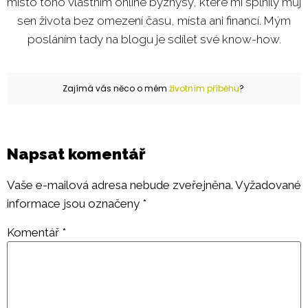
místo toho vlastním online byznysy, které mi splnily můj
sen života bez omezení času, místa ani financí. Mým
posláním tady na blogu je sdílet své know-how.
Zajímá vás něco o mém
životním příběhu
?
Napsat komentář
Vaše e-mailová adresa nebude zveřejněna.
Vyžadované
informace jsou označeny
*
Komentář
*