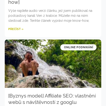
how]
Výše najdete audio verzi článku, jež jsem publikoval na
podcastový kanál Ven z krabice. Můžete mě na něm
sledovat zde. Tenhle článek vypráví moje know-how,
PŘEČÍST »
ONLINE PODNIKÁNÍ
[Byznys model] Affiliate SEO: vlastnění
webů s návštěvností z googlu